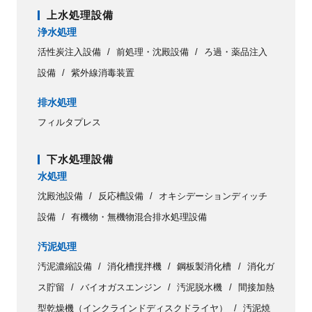
上水処理設備
浄水処理
活性炭注入設備
前処理・沈殿設備
ろ過・薬品注入
設備
紫外線消毒装置
排水処理
フィルタプレス
下水処理設備
水処理
沈殿池設備
反応槽設備
オキシデーションディッチ
設備
有機物・無機物混合排水処理設備
汚泥処理
汚泥濃縮設備
消化槽撹拌機
鋼板製消化槽
消化ガ
ス貯留
バイオガスエンジン
汚泥脱水機
間接加熱
型乾燥機（インクラインドディスクドライヤ）
汚泥焼