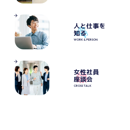
人と仕事を
知る
WORK & PERSON
女性社員
座談会
CROSS TALK